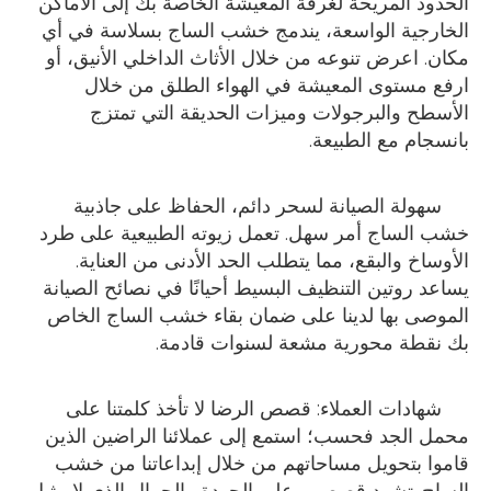
الحدود المريحة لغرفة المعيشة الخاصة بك إلى الأماكن
الخارجية الواسعة، يندمج خشب الساج بسلاسة في أي
مكان. اعرض تنوعه من خلال الأثاث الداخلي الأنيق، أو
ارفع مستوى المعيشة في الهواء الطلق من خلال
الأسطح والبرجولات وميزات الحديقة التي تمتزج
بانسجام مع الطبيعة.
سهولة الصيانة لسحر دائم، الحفاظ على جاذبية
خشب الساج أمر سهل. تعمل زيوته الطبيعية على طرد
الأوساخ والبقع، مما يتطلب الحد الأدنى من العناية.
يساعد روتين التنظيف البسيط أحيانًا في نصائح الصيانة
الموصى بها لدينا على ضمان بقاء خشب الساج الخاص
بك نقطة محورية مشعة لسنوات قادمة.
شهادات العملاء: قصص الرضا لا تأخذ كلمتنا على
محمل الجد فحسب؛ استمع إلى عملائنا الراضين الذين
قاموا بتحويل مساحاتهم من خلال إبداعاتنا من خشب
الساج. تشهد قصصهم على الجودة والجمال الذي لا مثيل