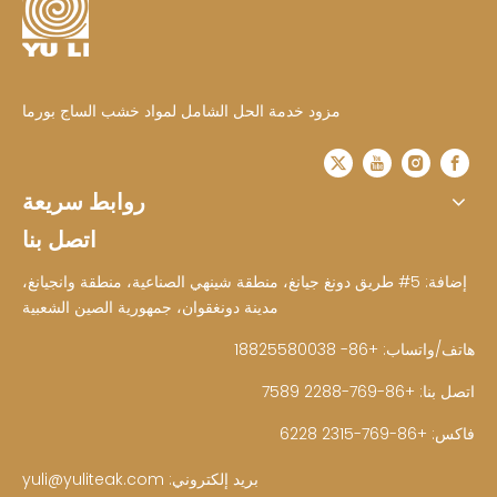
مزود خدمة الحل الشامل لمواد خشب الساج بورما
روابط سريعة
اتصل بنا
إضافة: 5# طريق دونغ جيانغ، منطقة شينهي الصناعية، منطقة وانجيانغ،
مدينة دونغقوان، جمهورية الصين الشعبية
هاتف/واتساب: +86- 18825580038
اتصل بنا: +86-769-2288 7589
فاكس: +86-769-2315 6228
بريد إلكتروني:
yuli@yuliteak.com