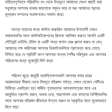
দায়িত্বপূর্ণভাবে পরিচালিত বন থেকে উদ্ভূত। আমাদের সেগুন বাছাই করা
শুধুমাত্র আপনার থাকার জায়গাকে সমৃদ্ধ করে না বরং আমাদের গ্রহের
মূল্যবান সম্পদের সংরক্ষণকেও সমর্থন করে।
অনন্য স্থানের জন্য কাস্টম কারুশিল্প আমাদের উপযোগী সেগুন
সমাধানগুলির সাথে কাস্টমাইজেশনের শিল্পকে আলিঙ্গন করুন। আপনি একটি
স্টেটমেন্ট ডাইনিং টেবিল বা একটি শান্ত বাগান বেঞ্চ কল্পনা করুন না কেন,
আমাদের দক্ষ কারিগররা আপনার ডিজাইনগুলিকে প্রাণবন্ত করে তোলে,
নিশ্চিত করে যে প্রতিটি অংশ আপনার অনন্য শৈলীর পরিপূরক এবং আপনার
পরিবেশের মধ্যে পুরোপুরি ফিট করে।
পরিবেশ জুড়ে বহুমুখী অ্যাপ্লিকেশনগুলি আপনার বসার ঘরের
আরামদায়ক সীমানা থেকে বিস্তৃত বহিরঙ্গন পর্যন্ত, সেগুন যেকোন সেটিংয়ে
নির্বিঘ্নে একত্রিত হয়। মার্জিত গৃহমধ্যস্থ আসবাবপত্রের সাথে এর
বহুমুখিতা প্রদর্শন করুন, অথবা ডেক, পারগোলাস এবং বাগানের বৈশিষ্ট্যগুলির
সাথে আপনার বহিরঙ্গন জীবনকে উন্নত করুন যা প্রকৃতির সাথে সুরেলাভাবে
মিশে যায়।