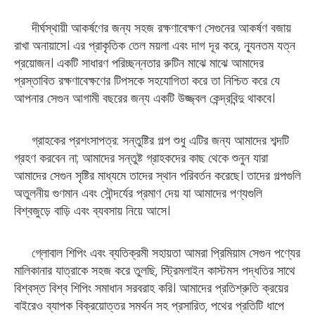
দীর্ঘস্থায়ী আকর্ষণের জন্য সহজ রক্ষণাবেক্ষণ সেগুনের আকর্ষণ বজায়
রাখা অনায়াসে। এর প্রাকৃতিক তেল ময়লা এবং দাগ দূর করে, ন্যূনতম যত্ন
প্রয়োজন। একটি সাধারণ পরিচ্ছন্নতার রুটিন মাঝে মাঝে আমাদের
প্রস্তাবিত রক্ষণাবেক্ষণের টিপসকে সহযোগিতা করে তা নিশ্চিত করে যে
আপনার সেগুন আগামী বছরের জন্য একটি উজ্জ্বল কেন্দ্রবিন্দু থাকবে।
গ্রাহকের প্রশংসাপত্র: সন্তুষ্টির গল্প শুধু এটির জন্য আমাদের শব্দটি
গ্রহণ করবেন না; আমাদের সন্তুষ্ট গ্রাহকদের কাছ থেকে শুনুন যারা
আমাদের সেগুন সৃষ্টির মাধ্যমে তাদের স্থান পরিবর্তন করেছে। তাদের গল্পগুলি
অতুলনীয় গুণমান এবং সৌন্দর্যের প্রমাণ দেয় যা আমাদের পণ্যগুলি
বিশ্বজুড়ে বাড়ি এবং ব্যবসায় নিয়ে আসে।
গ্লোবাল শিপিং এবং ব্যতিক্রমী সহায়তা আমরা প্রিমিয়াম সেগুন পণ্যের
মালিকানার যাত্রাকে সহজ করে তুলছি, স্ট্রিমলাইন কাস্টমস পদ্ধতির সাথে
বিশ্বস্ত বিশ্ব শিপিং সমাধান সরবরাহ করি। আমাদের প্রতিশ্রুতি ক্রয়ের
বাইরেও ব্যাপক বিক্রয়োত্তর সমর্থন সহ প্রসারিত, পথের প্রতিটি ধাপে