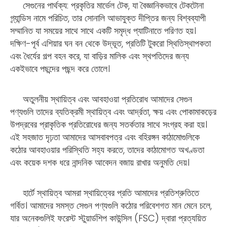
সেগুনের পার্থক্য: প্রকৃতির মার্ভেল টেক, যা বৈজ্ঞানিকভাবে টেকটোনা
গ্র্যান্ডিস নামে পরিচিত, তার সোনালি আভাযুক্ত দীপ্তির জন্য বিশ্বব্যাপী
সম্মানিত যা সময়ের সাথে সাথে একটি সমৃদ্ধ প্যাটিনাতে পরিণত হয়।
দক্ষিণ-পূর্ব এশিয়ার ঘন বন থেকে উদ্ভূত, প্রতিটি টুকরো স্থিতিস্থাপকতা
এবং ধৈর্যের গল্প বহন করে, যা বাড়ির মালিক এবং স্থপতিদের জন্য
একইভাবে পছন্দের পছন্দ করে তোলে।
অতুলনীয় স্থায়িত্ব এবং আবহাওয়া প্রতিরোধ আমাদের সেগুন
পণ্যগুলি তাদের ব্যতিক্রমী স্থায়িত্ব এবং আর্দ্রতা, ক্ষয় এবং পোকামাকড়ের
উপদ্রবের প্রাকৃতিক প্রতিরোধের জন্য সতর্কতার সাথে সংগ্রহ করা হয়।
এই সহজাত দৃঢ়তা আমাদের আসবাবপত্র এবং বহিরঙ্গন কাঠামোগুলিকে
কঠোর আবহাওয়ার পরিস্থিতি সহ্য করতে, তাদের কাঠামোগত অখণ্ডতা
এবং কয়েক দশক ধরে নান্দনিক আবেদন বজায় রাখার অনুমতি দেয়।
হার্টে স্থায়িত্ব আমরা স্থায়িত্বের প্রতি আমাদের প্রতিশ্রুতিতে
গর্বিত। আমাদের সমস্ত সেগুন পণ্যগুলি কঠোর পরিবেশগত মান মেনে চলে,
যার অনেকগুলিই ফরেস্ট স্টুয়ার্ডশিপ কাউন্সিল (FSC) দ্বারা প্রত্যয়িত