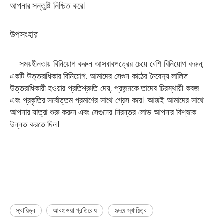
আপনার সন্তুষ্টি নিশ্চিত করে।
উপসংহার
সময়হীনতায় বিনিয়োগ করুন আসবাবপত্রের চেয়ে বেশি বিনিয়োগ করুন;
একটি উত্তরাধিকার বিনিয়োগ. আমাদের সেগুন কাঠের নৈবেদ্য লালিত
উত্তরাধিকারী হওয়ার প্রতিশ্রুতি দেয়, প্রজন্মকে তাদের চিরস্থায়ী কবজ
এবং প্রকৃতির সর্বোত্তম প্রমাণের সাথে গ্রেস করে। আজই আমাদের সাথে
আপনার যাত্রা শুরু করুন এবং সেগুনের নিরন্তর লোভ আপনার বিশ্বকে
উন্নত করতে দিন।
স্থায়িত্ব
আবহাওয়া প্রতিরোধ
হৃদয়ে স্থায়িত্ব