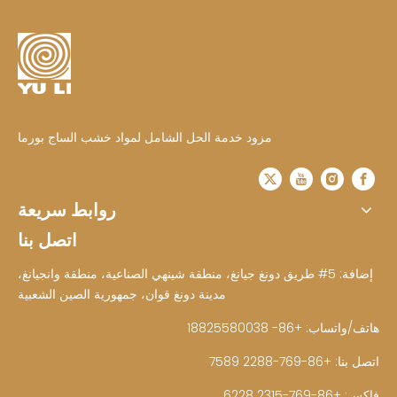
مزود خدمة الحل الشامل لمواد خشب الساج بورما
روابط سريعة
اتصل بنا
إضافة: 5# طريق دونغ جيانغ، منطقة شينهي الصناعية، منطقة وانجيانغ،
مدينة دونغ قوان، جمهورية الصين الشعبية
هاتف/واتساب: +86- 18825580038
اتصل بنا: +86-769-2288 7589
فاكس: +86-769-2315 6228