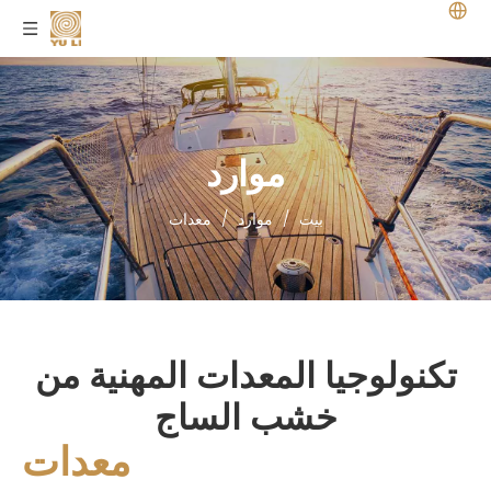
موارد
بيت
/
موارد
/
معدات
تكنولوجيا المعدات المهنية من
خشب الساج
معدات