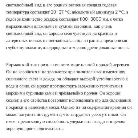
светолюбивый вид, в его родных регионах средняя годовая
температура составляет 20–27 °C, абсолютный минимум 2 °C, а
годовое количество осадков составляет 1100–3800 мм, с четко
выраженными влажными и сухими сезонами. Как очень
светолюбивый вид, он хорошо себя чувствует на красных и
латеритных почвах из песчаника, сланца и гранита, предпочитая
глубокие, влажные, плодородные и хорошо дренированные почвы.
Бирманский тик признан во всем мире ценной породой деревьев.
Он не коробится и не трескается при значительных изменениях
солнечного света и дождя; он обладает высокой устойчивостью к
воде и огню; он может противостоять заражению термитами и
морскими бурильщиками и чрезвычайно прочен. Он хорошо
сохнет, а его свойства позволяют использовать его для склеивания,
покраски и нанесения воска. Однако из-за содержания кремния он
может затупить инструменты, что затрудняет работу с ними. Он
имеет превосходную способность удерживать гвозди и в целом
хорошую производительность.