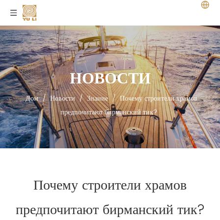
НОВОСТИ
Дом
/
Новости
/
Знание
/
Почему строители храмов
предпочитают бирманский тик?
Почему строители храмов
предпочитают бирманский тик?