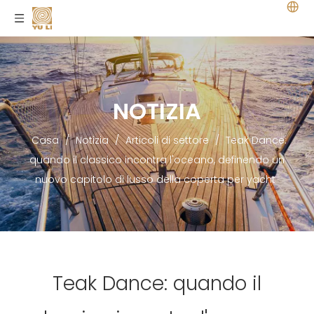
NOTIZIA
Casa
/
Notizia
/
Articoli di settore
/
Teak Dance:
quando il classico incontra l'oceano, definendo un
nuovo capitolo di lusso della coperta per yacht
Teak Dance: quando il