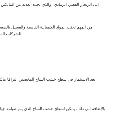
إلى الزنجار الفضي الرمادي، والذي يجده العديد من المالكين جذابًا. ومع ذلك، إذا كان اللون الأصلي مفضلاً، فيمكن للعلاجات الدورية بزيوت خشب الساج أو المواد المانعة للتسرب أن تحافظ على لونه الذهبي.
من المهم تجنب المواد الكيميائية القاسية والغسيل بال
للشركات المتخصصة في رعاية خشب الساج تقديم حلول مخصصة لتلبية الاحتياجات المحددة ومنع المشكلات الشائعة مثل فشل السد أو فصل الألواح الخشبية.
يعد الاستثمار في سطح خشب الساج المخصص التزامًا ماليًا 
بالإضافة إلى ذلك، يمكن لسطح خشب الساج الذي يتم صيانته جيدًا