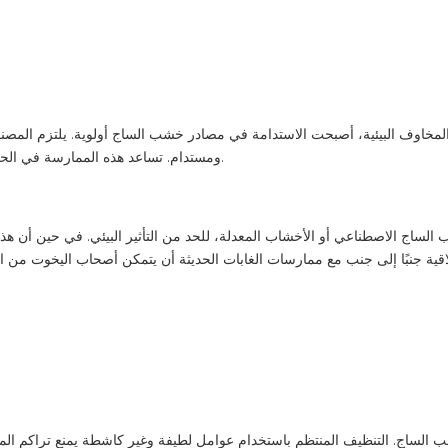
مخاوف البيئية، أصبحت الاستدامة في مصادر خشب الساج أولوية. يلتزم المصنعون المسؤولون باللوائح الد
ومستدام. تساعد هذه الممارسة في الحفاظ على الغابات الطبيعية وتشجع على تجديد موارد خشب الساج.
اج الاصطناعي أو الأخشاب المعدلة، للحد من التأثير البيئي. في حين أن هذه 
أخلاقية جنبًا إلى جنب مع ممارسات الغابات الحديثة أن يتمكن أصحاب اليخوت من
الساج. التنظيف المنتظم باستخدام عوامل لطيفة وغير كاشطة يمنع تراكم ال