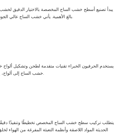
يبدأ تصنيع أسطح خشب الساج المخصصة بالاختيار الدقيق لخشب 
بالغ الأهمية. يأتي خشب الساج عالي الجودة من الأشجار القديمة، والتي توفر كثافة فائقة ومحتوى زيتي. تضمن المصادر الأخلاقية الامتثال للوائح البيئية وتساهم في طول عمر وأداء التزيين.
يستخدم الحرفيون الخبراء تقنيات متقدمة لطحن وتشكيل ألواح خش
خشب الساج إلى ألواح، يليها التخطيط والصنفرة لتحقيق السُمك والنعومة المطلوبة. يضمن الاهتمام بالتفاصيل أثناء التصنيع أن المنتج النهائي يعزز وظائف وجماليات اليخت.
يتطلب تركيب سطح خشب الساج المخصص تخطيطًا وتنفيذًا دقيقًا. 
الحديثة المواد اللاصقة وأنظمة التعبئة المفرغة من الهواء لخ