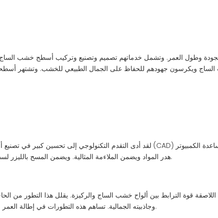
لقد أدى التقدم التكنولوجي إلى تحسين كبير في تصنيع أسطح خشب الساج المخصصة. يسمح التصم
هدر المواد ويضمن الملاءمة المثالية. ويضمن المسح بالليزر لسطح اليخت مراعاة كل منحنى ومحيط، مما يؤدي إلى تثبيت سلس.
 اللاصقة قوة الترابط بين ألواح خشب الساج والركيزة. يقلل هذا التطور من الح
وجاذبيته الجمالية. تساهم هذه التطورات في إطالة العمر الإجمالي للسطح، مما يوفر لأصحاب اليخوت استثمارًا طويل الأمد.