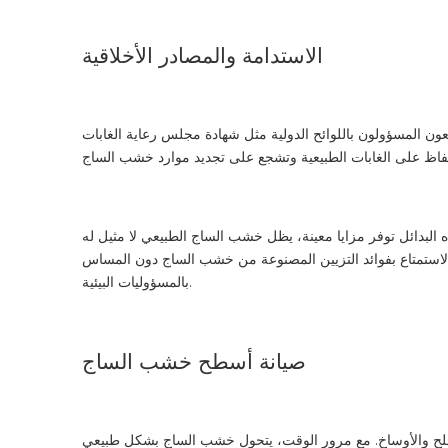
الاستدامة والمصادر الأخلاقية
ولية مثل شهادة مجلس رعاية الغابات (FSC)، مما يضمن حصاد خشب الساج بشكل قانوني
البدائل توفر مزايا معينة، يظل خشب الساج الطبيعي لا مثيل له
 الاستمتاع بفوائد التزيين المصنوعة من خشب الساج دون المساس
بالمسؤوليات البيئية.
صيانة أسطح خشب الساج
ملح والأوساخ. مع مرور الوقت، يتحول خشب الساج بشكل طبيعي