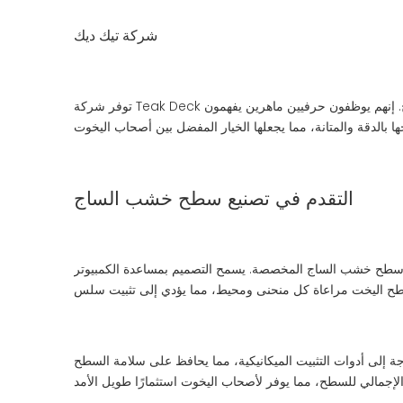
شركة تيك ديك
توفر شركة Teak Deck حلولاً مخصصة للتزيين من خشب الساج مع التركيز على الجودة وطول العمر. وتشمل خدماتهم تصميم وتصنيع وتركيب أسطح خشب الساج. إنهم يوظفون حرفيين ماهرين يفهمون
التقدم في تصنيع سطح خشب الساج
يم بمساعدة الكمبيوتر (CAD) والتصنيع بمساعدة الكمبيوتر (CAM) بإجراء قياسات وقطع دقيقة، مما يقلل من
اجة إلى أدوات التثبيت الميكانيكية، مما يحافظ على سلامة السطح