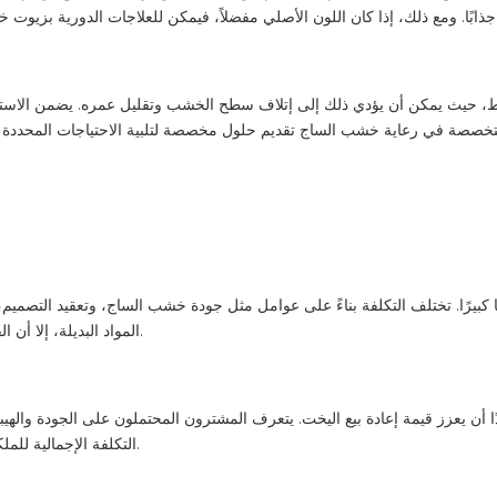
ضغط، حيث يمكن أن يؤدي ذلك إلى إتلاف سطح الخشب وتقليل عمره. يضمن الاستعا
كبيرًا. تختلف التكلفة بناءً على عوامل مثل جودة خشب الساج، وتعقيد التصميم
المواد البديلة، إلا أن الفوائد طويلة المدى والقيمة المضافة لليخت غالبًا ما تبرر الاستثمار.
 أن يعزز قيمة إعادة بيع اليخت. يتعرف المشترون المحتملون على الجودة والهي
التكلفة الإجمالية للملكية، بما في ذلك الصيانة والتجديدات المحتملة، عند تقييم خياراتهم.