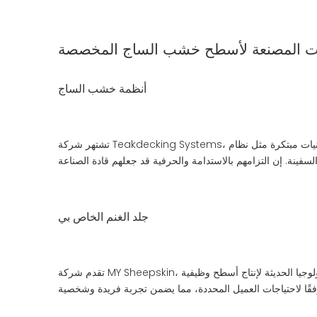
ات المصنعة لأسطح خشب الساج المخصصة
أنظمة خشب الساج
تشتهر شركة Teakdecking Systems، ومقرها الولايات المتحدة، بأسطح خشب الساج المخصصة عالية الجودة. إنهم متخصصون في كل من التركيبات والتجديدات الجديدة، باستخدام تقنيات مبتكرة مثل نظام
جلد الغنم الخاص بي
تقدم شركة MY Sheepskin، الواقعة في أوروبا، خدمات التزيين المخصصة من خشب الساج لليخوت الفاخرة. تكمن خبرتهم في الجمع بين الصناعة اليدوية التقليدية والتكنولوجيا الحديثة لإنتاج أسطح وظيفية