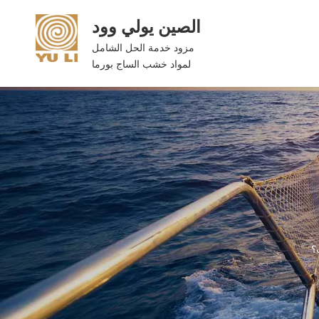
الصين يولي وود
مزود خدمة الحل الشامل
لمواد خشب الساج بورما
؟