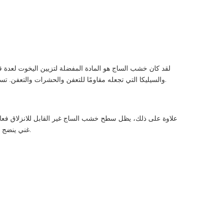
لقد كان خشب الساج هو المادة المفضلة لتزيين اليخوت لعدة 
والسيليكا التي تجعله مقاومًا للتعفن والحشرات والتعفن. تساهم حبيباته الضيقة وقوة الشد العالية في قدرته على تحمل حركة السير الكثيفة والطقس القاسي، مما يجعله موردًا لا يقدر بثمن في بناء اليخوت.
علاوة على ذلك، يظل سطح خشب الساج غير القابل للانزلاق فعالا
غني ينضج بمرور الوقت، لمسة من الأناقة والفخامة إلى اليخوت. هذه الصفات تجعل التزيين من خشب الساج ليس مجرد خيار عملي ولكن أيضًا بيان للتطور.