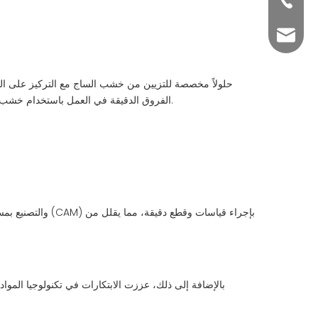
+86-76
yuli@yu
الفروق الدقيقة في العمل باستخدام خشب الساج ويكرسون جهودهم للحفاظ على الجمال الطبيعي للخشب. وتشتهر أسطحها بالدقة والمتانة، مما يجعلها الخيار المفضل بين أصحاب اليخوت.
بالإضافة إلى ذلك، عززت الابتكارات في تكنولوجيا المواد