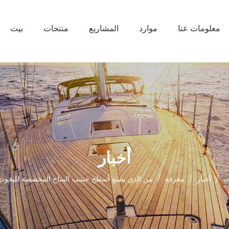
معلومات عنا
موارد
المشاريع
منتجات
بيت
أخبار
ت
/
أخبار
/
معرفة
/
من الذي يصنع أسطح خشب الساج المخصصة لليخوت