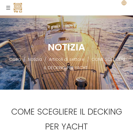
NOTIZIA
Casa
/
Notizia
/
Articoli di settore
/
COME SCEGLIERE
IL DECKING PER YACHT
COME SCEGLIERE IL DECKING
PER YACHT